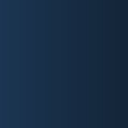
KONTAKT
WAS KOSTET EINE UNSERER
WEBLÖSUNGEN?
Je nach Kundenwunsch beginnt jedes Projekt mit
unserem Basispaket, das 6.490 € kostet. Dazu
können verschiedene Module gebucht werden, die
von Mehrsprachigkeit, Filterfunktionen, externen
API-Anbindungen, Integration strukturierter Daten
bis hin zur Erstellung individueller animierter
Grafiken reichen.