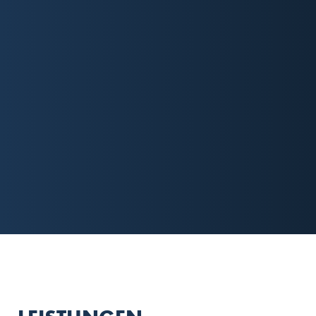
Wir bieten Ihnen mit unseren Websiten und
Weblösungen zum Festpreis eine sorgenfreie und
kosteneffiziente Möglichkeit, Ihr Geschäft online zu
präsentieren und zu expandieren. Keine Folgekosten
für Entwicklung, keine jährlichen Updates, keine
unkalkulierten Kosten - nur ein fairer Preis für eine
hochqualitative Website für Ihr mittelständisches
Unternehmen. Kontaktieren Sie uns noch heute und
lassen Sie uns gemeinsam Ihr Online-Geschäft zum
Erfolg führen!