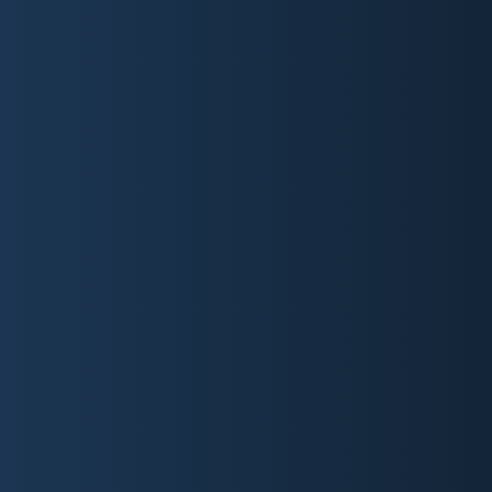
Design, starkem SEO, einfacher Bedienung und
Skalierbarkeit sind wir sicher, dass wir die beste
Wahl für Sie sind.
WER IST DIE GAL DIGITAL
GMBH?
Wir bei der GAL Digital GmbH sind eine
Digitalagentur mit einem hohen Prozessverständniss
und spezialisiert auf die erfolgreiche Digitalisierung
von Unternehmen weltweit. Seit unserer Gründung im
Jahr 2005 hat unser hervorragendes
Innovationsklima und der Mut, Dinge pragmatisch