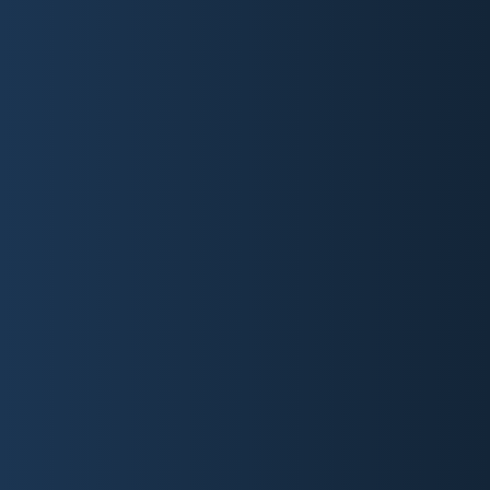
Weitere Informationen finden Sie in der
Modulbeschreibung und im Angebotskonfigurator.
WAS ZEICHNET UNSERE
WEBLÖSUNGEN AUS?
Unsere Website zeichnet sich durch eine Reihe
exklusiver Merkmale aus, die sie zur besten Wahl für
Ihr Unternehmen machen. Eines der wichtigsten
Angebote, das wir anbieten, ist eine „Website zum
Festpreis“. Dies bedeutet, dass Sie nicht mit ständig
steigenden Kosten oder Überraschungsgebühren