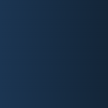
KONFIGURIEREN SIE
IHRE WEBSEITE
Jede gute Entscheidung fusst auf vertrauen. Wir