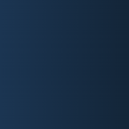
bereit, Sie dabei zu unterstützen, Ihre digitalen Ziele
zu erreichen.
WARUM WEBSEITEN ZUM
FESTPREIS?
Wir bei GAL Digital machen hoch qualitative
Webseiten für Kleingewerbe und den Mittelstand
zugänglich und finanziell möglich. Deshalb bieten
wir hochwertige Websites und Weblösungen zum
Festpreis neben unseren Enterprise-
Webanwendungen mit einer hohen Konnektivität in