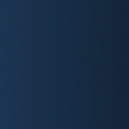
würden gerne ein unverbindliches, kurzes Gespräch
führen, in dem wir Ihre grundlegenden
Anforderungen klären.
Geben Sie bitte unten Ihre E-Mail-Adresse ein, und
wir melden uns innerhalb von 1-3 Werktagen bei
Ihnen, um unsere und Ihre Fragen zu beantworten
und Ihnen ein schriftliches Angebot zu senden.
ZUM KONFIGURATOR