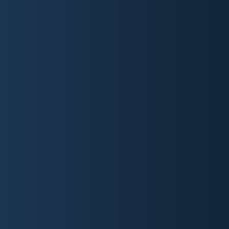
KONTAKTDATEN
NAME*
E-MAIL*
NACHRICHT
Ich habe die
Datenschutzerklärung
gelesen und
verstanden und willige in die dort beschriebene
Verarbeitung meiner personenbezogenen Daten und
Informationen ein.